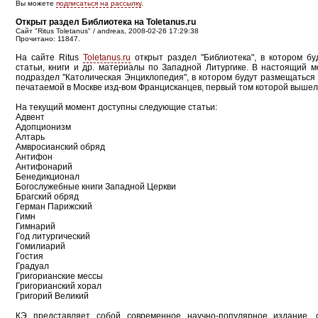
Вы можете
подписаться на рассылку
.
Открыт раздел Библиотека на Toletanus.ru
Сайт "Ritus Toletanus" / andreas, 2008-02-26 17:29:38
Прочитано: 11847.
На сайте Ritus
Toletanus.ru
открыт раздел "Библиотека", в котором б
статьи, книги и др. материалы по Западной Литургике. В настоящий 
подраздел "Католическая Энциклопедия", в котором будут размещаться 
печатаемой в Москве изд-вом Францисканцев, первый том которой вышел в
На текущий момент доступны следующие статьи:
Адвент
Адопционизм
Алтарь
Амвросианский обряд
Антифон
Антифонарий
Бенедикционал
Богослужебные книги Западной Церкви
Брагский обряд
Герман Парижский
Гимн
Гимнарий
Год литургический
Гомилиарий
Гостия
Градуал
Григорианские мессы
Григорианский хорал
Григорий Великий
КЭ представляет собой современное научно-популярное издание,