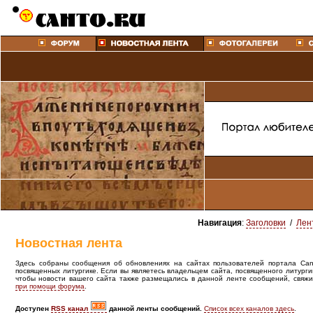
Навигация
:
Заголовки
/
Лен
Новостная лента
Здесь собраны сообщения об обновлениях на сайтах пользователей портала Canto
посвященных литургике. Если вы являетесь владельцем сайта, посвященного литурги
чтобы новости вашего сайта также размещались в данной ленте сообщений, свяжи
при помощи форума
.
Доступен
RSS канал
данной ленты сообщений.
Список всех каналов здесь
.