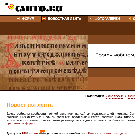
Навигация
:
Заголовки
/
Лен
Новостная лента
Здесь собраны сообщения об обновлениях на сайтах пользователей портала Canto
посвященных литургике. Если вы являетесь владельцем сайта, посвященного литурги
чтобы новости вашего сайта также размещались в данной ленте сообщений, свяжи
при помощи форума
.
Доступен
RSS канал
данной ленты сообщений.
Список всех каналов здесь
.