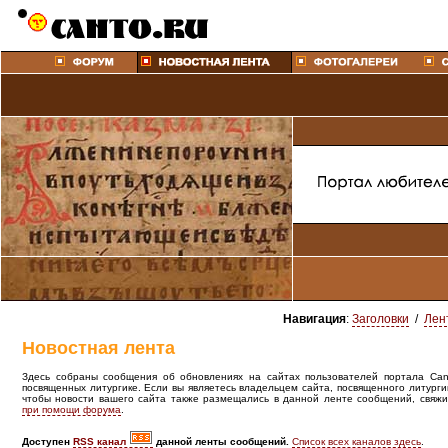
Навигация
:
Заголовки
/
Лен
Новостная лента
Здесь собраны сообщения об обновлениях на сайтах пользователей портала Canto
посвященных литургике. Если вы являетесь владельцем сайта, посвященного литурги
чтобы новости вашего сайта также размещались в данной ленте сообщений, свяжи
при помощи форума
.
Доступен
RSS канал
данной ленты сообщений.
Список всех каналов здесь
.