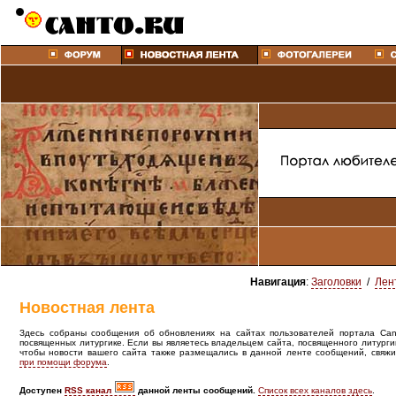
Навигация
:
Заголовки
/
Лен
Новостная лента
Здесь собраны сообщения об обновлениях на сайтах пользователей портала Canto
посвященных литургике. Если вы являетесь владельцем сайта, посвященного литурги
чтобы новости вашего сайта также размещались в данной ленте сообщений, свяжи
при помощи форума
.
Доступен
RSS канал
данной ленты сообщений.
Список всех каналов здесь
.