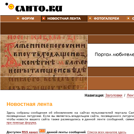
Навигация
:
Заголовки
/
Лен
Новостная лента
Здесь собраны сообщения об обновлениях на сайтах пользователей портала Canto
посвященных литургике. Если вы являетесь владельцем сайта, посвященного литурги
чтобы новости вашего сайта также размещались в данной ленте сообщений, свяжи
при помощи форума
.
Доступен
RSS канал
данной ленты сообщений.
Список всех каналов здесь
.