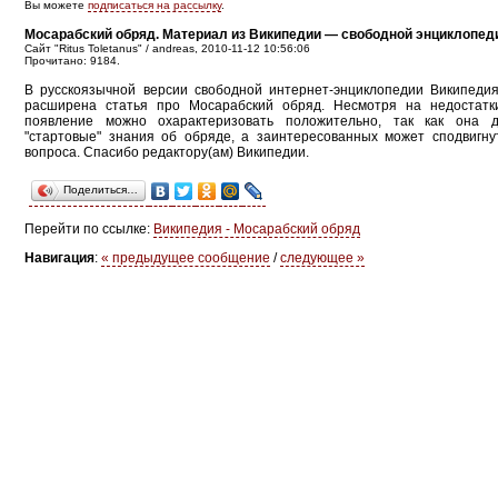
Вы можете
подписаться на рассылку
.
Мосарабский обряд. Материал из Википедии — свободной энциклопед
Сайт "Ritus Toletanus" / andreas, 2010-11-12 10:56:06
Прочитано: 9184.
В русскоязычной версии свободной интернет-энциклопедии Википеди
расширена статья про Мосарабский обряд. Несмотря на недостатк
появление можно охарактеризовать положительно, так как она д
"стартовые" знания об обряде, а заинтересованных может сподвигн
вопроса. Спасибо редактору(ам) Википедии.
Поделиться…
Перейти по ссылке:
Википедия - Мосарабский обряд
Навигация
:
« предыдущее сообщение
/
следующее »