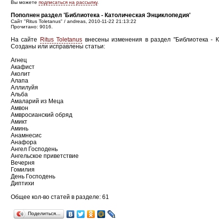
Вы можете
подписаться на рассылку
.
Пополнен раздел 'Библиотека - Католическая Энциклопедия'
Сайт "Ritus Toletanus" / andreas, 2010-11-22 21:13:22
Прочитано: 9016.
На сайте
Ritus Toletanus
внесены изменения в раздел "Библиотека - К
Созданы или исправлены статьи:
Агнец
Акафист
Аколит
Алапа
Аллилуйя
Альба
Амаларий из Меца
Амвон
Амвросианский обряд
Амикт
Аминь
Анамнесис
Анафора
Ангел Господень
Ангельское приветствие
Вечерня
Гомилия
День Господень
Диптихи
Общее кол-во статей в разделе: 61
Поделиться…