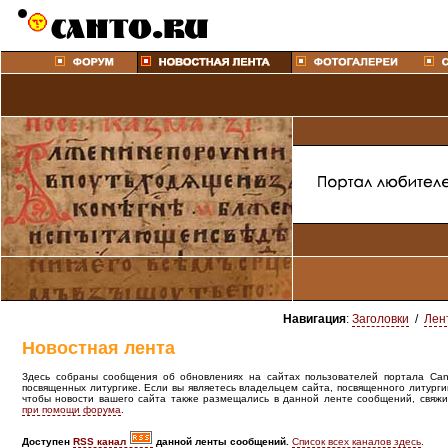
Навигация
:
Заголовки
/
Лен
Новостная лента
Здесь собраны сообщения об обновлениях на сайтах пользователей портала Canto
посвященных литургике. Если вы являетесь владельцем сайта, посвященного литурги
чтобы новости вашего сайта также размещались в данной ленте сообщений, свяжи
при помощи форума
.
Доступен
RSS канал
данной ленты сообщений.
Список всех каналов здесь
.